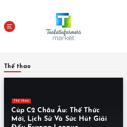
S
k
i
p
t
o
c
o
n
t
Thể thao
e
n
t
Thể thao
Cúp C2 Châu Âu: Thể Thức
Mới, Lịch Sử Và Sức Hút Giải