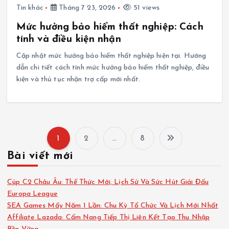
Tin khác
Tháng 7 23, 2026
51 views
Mức hưởng bảo hiểm thất nghiệp: Cách
tính và điều kiện nhận
Cập nhật mức hưởng bảo hiểm thất nghiệp hiện tại. Hướng
dẫn chi tiết cách tính mức hưởng bảo hiểm thất nghiệp, điều
kiện và thủ tục nhận trợ cấp mới nhất.
1
2
…
8
P
Bài viết mới
h
Cúp C2 Châu Âu: Thể Thức Mới, Lịch Sử Và Sức Hút Giải Đấu
â
Europa League
SEA Games Mấy Năm 1 Lần: Chu Kỳ Tổ Chức Và Lịch Mới Nhất
Affiliate Lazada: Cẩm Nang Tiếp Thị Liên Kết Tạo Thu Nhập
n