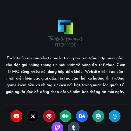
i
ế
t
Tualatinfarmersmarket.com là trang tin tức tổng hợp mang đến
cho độc giả những thông tin mới nhất về bóng đá, thể thao, Coin
MMO cùng nhiều nội dung hấp dẫn khác. Website liên tục cập
nhật diễn biến các giải đấu, tin tức cầu thủ, xu hướng thị trường
game kiếm tiền và những sự kiện nổi bật trong nước lẫn quốc tế,
giúp người đọc dễ dàng theo dõi và nắm bắt thông tin mỗi ngày.