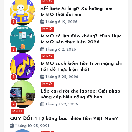
MMO
Affiliate Ai là gì? Xu hướng làm
MMO thời đại mới
6
Tháng 6 19, 2026
MMO
MMO có lừa đảo không? Hình thức
MMO nên thực hiện 2026
7
Tháng 6 2, 2026
MMO
MMO cách kiếm tiền trên mạng chi
tiết dễ thực hiện nhất
8
Tháng 5 25, 2026
MMO
Lắp card rời cho laptop: Giải pháp
nâng cấp hiệu năng đồ họa
9
Tháng 3 22, 2026
MMO
QUY ĐỔI: 1 Tệ bằng bao nhiêu tiền Việt Nam?
Tháng 10 25, 2021