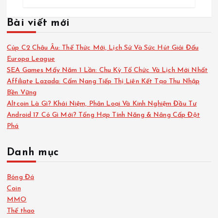
Bài viết mới
Cúp C2 Châu Âu: Thể Thức Mới, Lịch Sử Và Sức Hút Giải Đấu
Europa League
SEA Games Mấy Năm 1 Lần: Chu Kỳ Tổ Chức Và Lịch Mới Nhất
Affiliate Lazada: Cẩm Nang Tiếp Thị Liên Kết Tạo Thu Nhập
Bền Vững
Altcoin Là Gì? Khái Niệm, Phân Loại Và Kinh Nghiệm Đầu Tư
Android 17 Có Gì Mới? Tổng Hợp Tính Năng & Nâng Cấp Đột
Phá
Danh mục
Bóng Đá
Coin
MMO
Thể thao