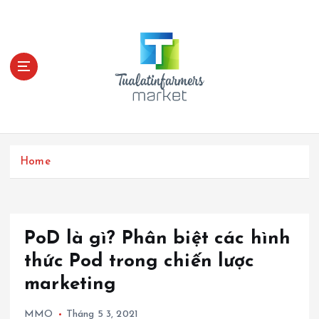
S
k
i
p
t
o
c
o
n
t
Home
e
n
t
PoD là gì? Phân biệt các hình
thức Pod trong chiến lược
marketing
MMO
Tháng 5 3, 2021