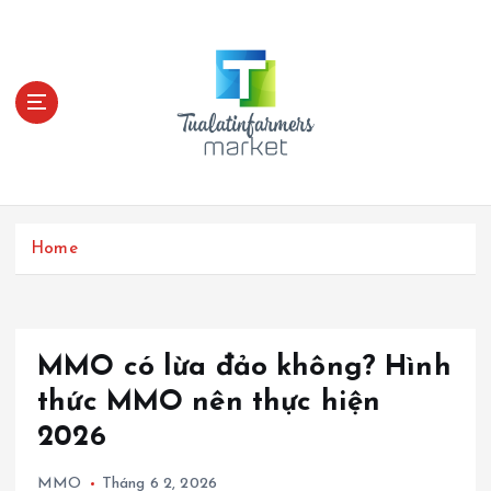
S
k
i
p
t
o
c
o
n
t
Home
e
n
t
MMO có lừa đảo không? Hình
thức MMO nên thực hiện
2026
MMO
Tháng 6 2, 2026