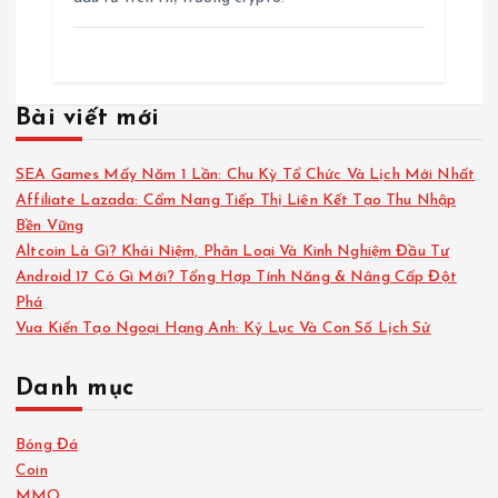
Bài viết mới
SEA Games Mấy Năm 1 Lần: Chu Kỳ Tổ Chức Và Lịch Mới Nhất
Affiliate Lazada: Cẩm Nang Tiếp Thị Liên Kết Tạo Thu Nhập
Bền Vững
Altcoin Là Gì? Khái Niệm, Phân Loại Và Kinh Nghiệm Đầu Tư
Android 17 Có Gì Mới? Tổng Hợp Tính Năng & Nâng Cấp Đột
Phá
Vua Kiến Tạo Ngoại Hạng Anh: Kỷ Lục Và Con Số Lịch Sử
Danh mục
Bóng Đá
Coin
MMO