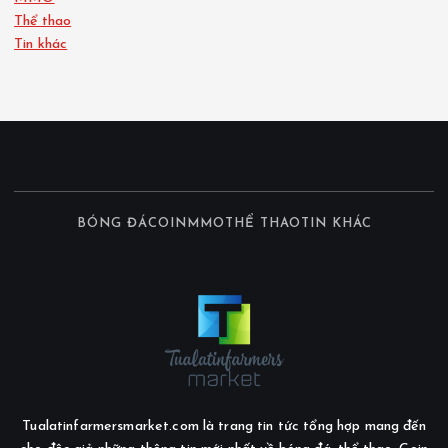
Thể thao
Tin khác
BÓNG ĐÁ
COIN
MMO
THỂ THAO
TIN KHÁC
Tualatinfarmersmarket.com là trang tin tức tổng hợp mang đến