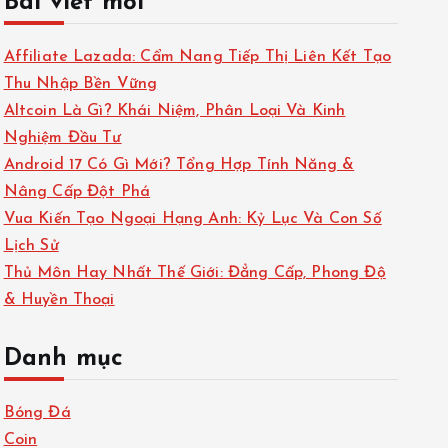
Bài viết mới
Affiliate Lazada: Cẩm Nang Tiếp Thị Liên Kết Tạo
Thu Nhập Bền Vững
Altcoin Là Gì? Khái Niệm, Phân Loại Và Kinh
Nghiệm Đầu Tư
Android 17 Có Gì Mới? Tổng Hợp Tính Năng &
Nâng Cấp Đột Phá
Vua Kiến Tạo Ngoại Hạng Anh: Kỷ Lục Và Con Số
Lịch Sử
Thủ Môn Hay Nhất Thế Giới: Đẳng Cấp, Phong Độ
& Huyền Thoại
Danh mục
Bóng Đá
Coin