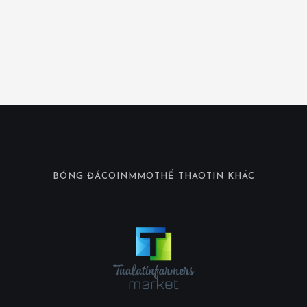
BÓNG ĐÁ
COIN
MMO
THỂ THAO
TIN KHÁC