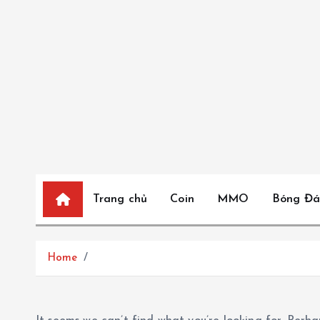
S
k
i
p
t
o
c
o
n
t
Trang chủ
Coin
MMO
Bóng Đá
e
n
t
Home