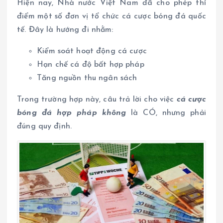
Hiện nay, Nhà nước Việt Nam đã cho phép thí
điểm một số đơn vị tổ chức cá cược bóng đá quốc
tế. Đây là hướng đi nhằm:
Kiểm soát hoạt động cá cược
Hạn chế cá độ bất hợp pháp
Tăng nguồn thu ngân sách
Trong trường hợp này, câu trả lời cho việc
cá cược
bóng đá hợp pháp không
là CÓ, nhưng phải
đúng quy định.