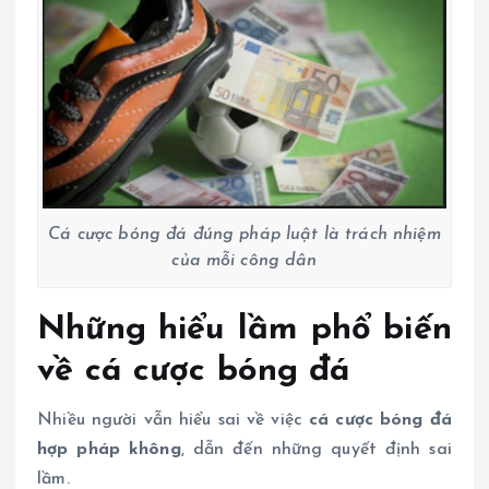
Cá cược bóng đá đúng pháp luật là trách nhiệm
của mỗi công dân
Những hiểu lầm phổ biến
về cá cược bóng đá
Nhiều người vẫn hiểu sai về việc
cá cược bóng đá
hợp pháp không
, dẫn đến những quyết định sai
lầm.