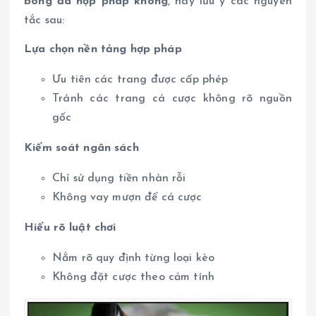
bóng đá hợp pháp không
, hãy lưu ý các nguyên
tắc sau:
Lựa chọn nền tảng hợp pháp
Ưu tiên các trang được cấp phép
Tránh các trang cá cược không rõ nguồn
gốc
Kiểm soát ngân sách
Chỉ sử dụng tiền nhàn rỗi
Không vay mượn để cá cược
Hiểu rõ luật chơi
Nắm rõ quy định từng loại kèo
Không đặt cược theo cảm tính