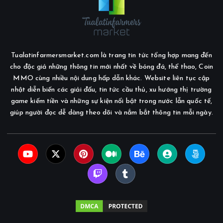
Tualatinfarmersmarket.com là trang tin tức tổng hợp mang đến
cho độc giả những thông tin mới nhất về bóng đá, thể thao, Coin
MMO cùng nhiều nội dung hấp dẫn khác. Website liên tục cập
nhật diễn biến các giải đấu, tin tức cầu thủ, xu hướng thị trường
game kiếm tiền và những sự kiện nổi bật trong nước lẫn quốc tế,
giúp người đọc dễ dàng theo dõi và nắm bắt thông tin mỗi ngày.