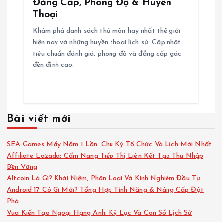
Đẳng Cấp, Phong Độ & Huyền
Thoại
Khám phá danh sách thủ môn hay nhất thế giới
hiện nay và những huyền thoại lịch sử. Cập nhật
tiêu chuẩn đánh giá, phong độ và đẳng cấp gác
đền đỉnh cao.
Bài viết mới
SEA Games Mấy Năm 1 Lần: Chu Kỳ Tổ Chức Và Lịch Mới Nhất
Affiliate Lazada: Cẩm Nang Tiếp Thị Liên Kết Tạo Thu Nhập
Bền Vững
Altcoin Là Gì? Khái Niệm, Phân Loại Và Kinh Nghiệm Đầu Tư
Android 17 Có Gì Mới? Tổng Hợp Tính Năng & Nâng Cấp Đột
Phá
Vua Kiến Tạo Ngoại Hạng Anh: Kỷ Lục Và Con Số Lịch Sử