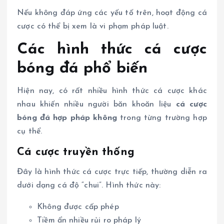
Nếu không đáp ứng các yếu tố trên, hoạt động cá
cược có thể bị xem là vi phạm pháp luật.
Các hình thức cá cược
bóng đá phổ biến
Hiện nay, có rất nhiều hình thức cá cược khác
nhau khiến nhiều người băn khoăn liệu
cá cược
bóng đá hợp pháp không
trong từng trường hợp
cụ thể.
Cá cược truyền thống
Đây là hình thức cá cược trực tiếp, thường diễn ra
dưới dạng cá độ “chui”. Hình thức này:
Không được cấp phép
Tiềm ẩn nhiều rủi ro pháp lý