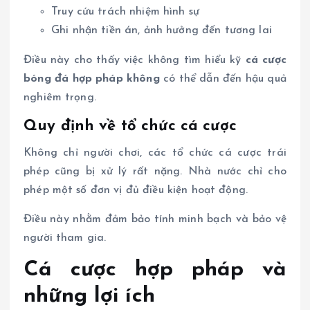
Truy cứu trách nhiệm hình sự
Ghi nhận tiền án, ảnh hưởng đến tương lai
Điều này cho thấy việc không tìm hiểu kỹ
cá cược
bóng đá hợp pháp không
có thể dẫn đến hậu quả
nghiêm trọng.
Quy định về tổ chức cá cược
Không chỉ người chơi, các tổ chức cá cược trái
phép cũng bị xử lý rất nặng. Nhà nước chỉ cho
phép một số đơn vị đủ điều kiện hoạt động.
Điều này nhằm đảm bảo tính minh bạch và bảo vệ
người tham gia.
Cá cược hợp pháp và
những lợi ích